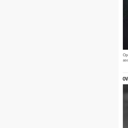
Ope
aso
OVN