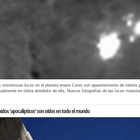
 misteriosas luces en el planeta enano Ceres son aparentemente de interés
ualmente en órbita alrededor de ella. Nuevas fotografías de las luces muestra
idos 'apocalípticos' son oídos en todo el mundo