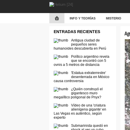
INFO Y TEORÍAS
MISTERIO
ENTRADAS RECIENTES
Agu
Antigua ciudad de
pequeños seres
humanoides descubierta en Perú
Político argentino revela
que se encontró con 5
ovnis a 5 metros de distancia
'Estatua extraterrestre'
desenterrada en México
causa controversia
¿Quién construyó el
gigantesco muro
megalítico poligonal de Pnyx?
Vídeo de una 'criatura
alienígena gigante' en
Las Vegas es auténtico, según
experto
Submarinista quedó en
shock al ver un cubo