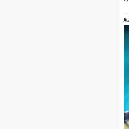
Sel
Ata