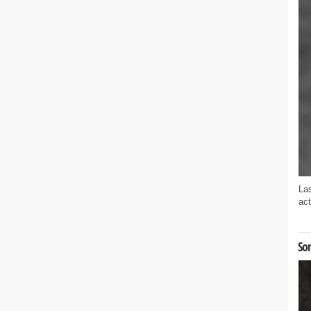
Las
act
Son