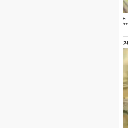
En 
hom
'¿Q