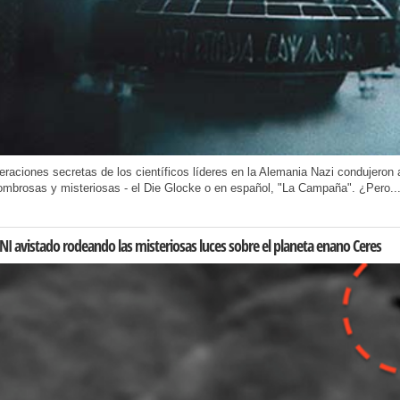
raciones secretas de los científicos líderes en la Alemania Nazi condujeron
mbrosas y misteriosas - el Die Glocke o en español, "La Campaña". ¿Pero..
I avistado rodeando las misteriosas luces sobre el planeta enano Ceres