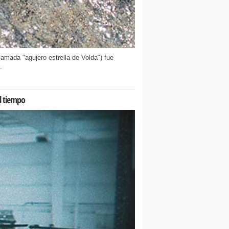
llamada "agujero estrella de Volda") fue
.
l tiempo