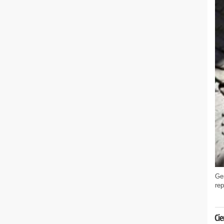
Gen
rep
Cie