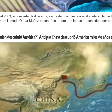
el 2003, en desierto de Atacama, cerca de una iglesia abandonada en la ciud
bre llamado Oscar Muñoz encontró los restos de lo que se considera ser el 
uién descubrió América?': Antigua China descubrió América miles de años a