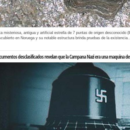
a misteriosa, antigua y artificial estrella de 7 puntas de origen desconocido (
cubierto en Noruega y su notable estructura brinda pruebas de la existencia..
umentos desclasificados revelan que la Campana Nazi era una maquina de