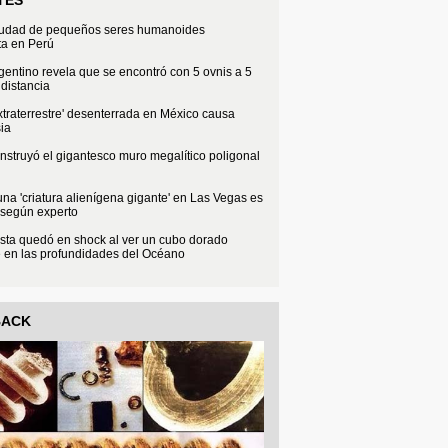
iudad de pequeños seres humanoides
ta en Perú
rgentino revela que se encontró con 5 ovnis a 5
distancia
xtraterrestre' desenterrada en México causa
ia
struyó el gigantesco muro megalítico poligonal
na 'criatura alienígena gigante' en Las Vegas es
 según experto
sta quedó en shock al ver un cubo dorado
e en las profundidades del Océano
BACK