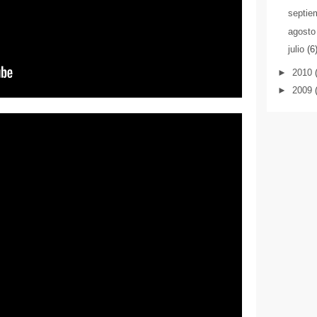
septie
agost
julio
(6
►
2010
►
2009