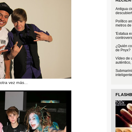
Antigua c
descubier
Político a
metros de 
'Estatua e
controvers
¿Quién con
de Pnyx?
Vídeo de u
auténtico,
Submarini
inteligent
 otra vez más...
FLASH