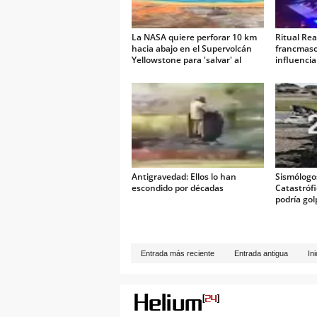
La NASA quiere perforar 10 km
Ritual Real
hacia abajo en el Supervolcán
francmaso
Yellowstone para 'salvar' al
influencia
mundo
Antigravedad: Ellos lo han
Sismólogo
escondido por décadas
Catastróf
podría go
Entrada más reciente
Entrada antigua
Ini