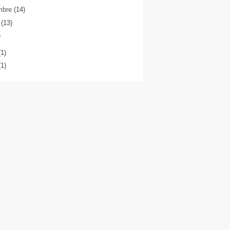
mbre
(14)
o
(13)
)
(1)
(1)