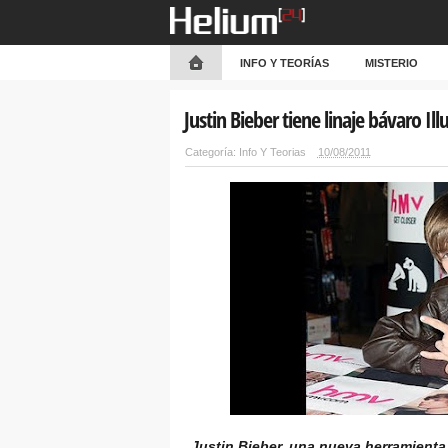
INFO Y TEORÍAS
MISTERIO
Justin Bieber tiene linaje bávaro Il
Categoría:
Info Y Teorias
10/08/2011
Justin Bieber, una nueva herramienta 