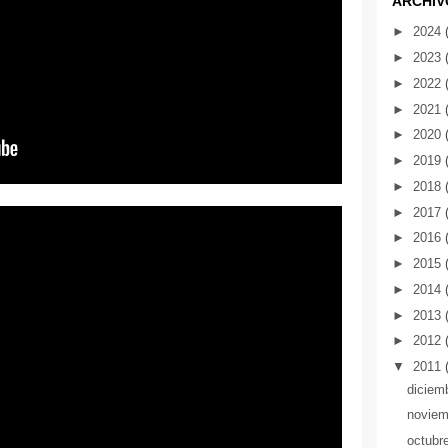
ARCHIV
►
2024
►
2023
►
2022
►
2021
►
2020
►
2019
►
2018
►
2017
►
2016
►
2015
►
2014
►
2013
►
2012
▼
2011
diciem
novie
octubr