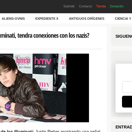
Submitir
Contacto
Tienda
Donación
ALIENS-OVNIS
EXPEDIENTE X
ANTIGUOS ORÍGENES
CIENCIA 
luminati, tendra conexiones con los nazis?
SIGUEN
ENTRAD
de los Illuminati:
Justin Bieber mostrando una señal