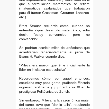
que a formulación matemática se refiere
(matemáticos asalariados que trabajaron
para él fueron Grossman, Groumer, Lanczos,
etc.)
Ernst Strauss recuerda cómo, cuando no
entendía algún desarrollo matemático, solía
decir: “estoy convencido, pero no
convencido”.
Se podrían escribir miles de anécdotas que
acreditarían fehacientemente el juicio de
Evans H. Walker cuando dice:
“Mileva era mayor que él e inicialmente la
líder en iniciativa especulativa“.
Recordemos cómo, por aquel entonces,
estudiaba muy poca gente, pudiendo Einstein
ingresar fácilmente y ¡¡¡ graduarse !!! en la
prestigiosa Politécnica de Zurich.
Sin embargo,
Mileva, a la sazón única mujer
del curso, tuvo que “dar la talla”
, resultando
incomparablemente más inteligente y