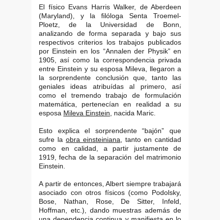
El físico Evans Harris Walker, de Aberdeen
(Maryland), y la filóloga Senta Troemel-
Ploetz, de la Universidad de Bonn,
analizando de forma separada y bajo sus
respectivos criterios los trabajos publicados
por Einstein en los “Annalen der Physik” en
1905, así como la correspondencia privada
entre Einstein y su esposa Mileva, llegaron a
la sorprendente conclusión que, tanto las
geniales ideas atribuídas al primero, así
como el tremendo trabajo de formulación
matemática, pertenecían en realidad a su
esposa
Mileva Einstein
, nacida Maric.
Esto explica el sorprendente “bajón” que
sufre la
obra einsteiniana
, tanto en cantidad
como en calidad, a partir justamente de
1919, fecha de la separación del matrimonio
Einstein.
A partir de entonces, Albert siempre trabajará
asociado con otros físicos (como Podolsky,
Bose, Nathan, Rose, De Sitter, Infeld,
Hoffman, etc.), dando muestras además de
una dependencia continua y manifiesta en lo