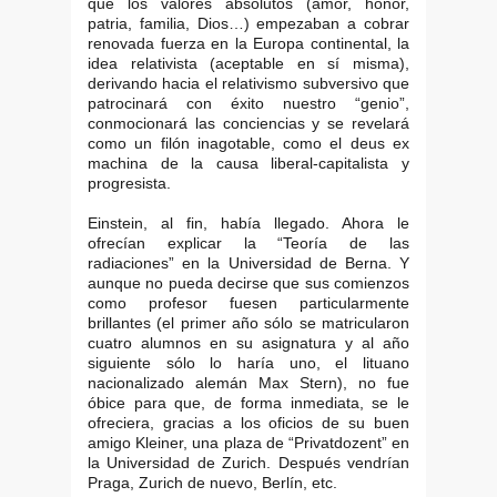
que los valores absolutos (amor, honor,
patria, familia, Dios…) empezaban a cobrar
renovada fuerza en la Europa continental, la
idea relativista (aceptable en sí misma),
derivando hacia el relativismo subversivo que
patrocinará con éxito nuestro “genio”,
conmocionará las conciencias y se revelará
como un filón inagotable, como el deus ex
machina de la causa liberal-capitalista y
progresista.
Einstein, al fin, había llegado. Ahora le
ofrecían explicar la “Teoría de las
radiaciones” en la Universidad de Berna. Y
aunque no pueda decirse que sus comienzos
como profesor fuesen particularmente
brillantes (el primer año sólo se matricularon
cuatro alumnos en su asignatura y al año
siguiente sólo lo haría uno, el lituano
nacionalizado alemán Max Stern), no fue
óbice para que, de forma inmediata, se le
ofreciera, gracias a los oficios de su buen
amigo Kleiner, una plaza de “Privatdozent” en
la Universidad de Zurich. Después vendrían
Praga, Zurich de nuevo, Berlín, etc.