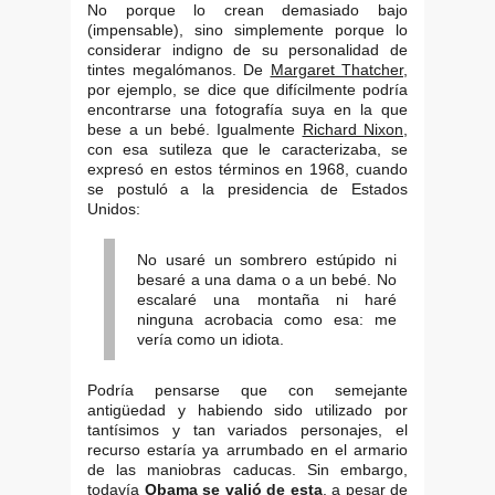
No porque lo crean demasiado bajo
(impensable), sino simplemente porque lo
considerar indigno de su personalidad de
tintes megalómanos. De
Margaret Thatcher
,
por ejemplo, se dice que difícilmente podría
encontrarse una fotografía suya en la que
bese a un bebé. Igualmente
Richard Nixon
,
con esa sutileza que le caracterizaba, se
expresó en estos términos en 1968, cuando
se postuló a la presidencia de Estados
Unidos:
No usaré un sombrero estúpido ni
besaré a una dama o a un bebé. No
escalaré una montaña ni haré
ninguna acrobacia como esa: me
vería como un idiota.
Podría pensarse que con semejante
antigüedad y habiendo sido utilizado por
tantísimos y tan variados personajes, el
recurso estaría ya arrumbado en el armario
de las maniobras caducas. Sin embargo,
todavía
Obama se valió de esta
, a pesar de