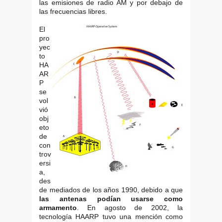
las emisiones de radio AM y por debajo de
las frecuencias libres.
El
pro
yec
to
HA
AR
P
se
vol
vió
obj
eto
de
con
trov
ersi
a,
des
de mediados de los años 1990, debido a que
las antenas podían usarse como
armamento
. En agosto de 2002, la
tecnología HAARP tuvo una mención como