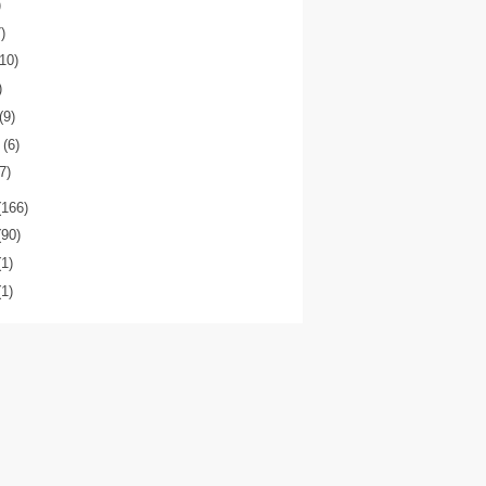
)
7)
(10)
)
(9)
o
(6)
(7)
(166)
(90)
(1)
(1)