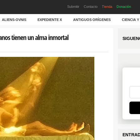
Submitir
Contacto
Tienda
Donación
ALIENS-OVNIS
EXPEDIENTE X
ANTIGUOS ORÍGENES
CIENCIA 
anos tienen un alma inmortal
SIGUEN
ENTRAD