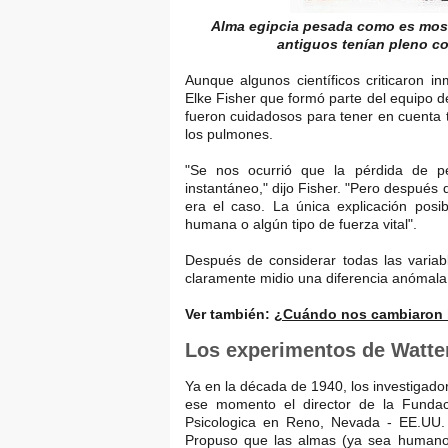
Alma egipcia pesada como es mos
antiguos tenían pleno co
Aunque algunos científicos criticaron in
Elke Fisher que formó parte del equipo de
fueron cuidadosos para tener en cuenta t
los pulmones.
"Se nos ocurrió que la pérdida de pe
instantáneo," dijo Fisher. "Pero después
era el caso. La única explicación pos
humana o algún tipo de fuerza vital".
Después de considerar todas las variab
claramente midio una diferencia anómala
Ver también:
¿Cuándo nos cambiaron l
Los experimentos de Watte
Ya en la década de 1940, los investigado
ese momento el director de la Fundaci
Psicologica en Reno, Nevada - EE.UU. d
Propuso que las almas (ya sea humano 