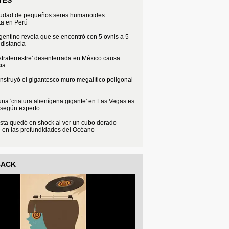
iudad de pequeños seres humanoides
ta en Perú
rgentino revela que se encontró con 5 ovnis a 5
distancia
xtraterrestre' desenterrada en México causa
ia
struyó el gigantesco muro megalítico poligonal
na 'criatura alienígena gigante' en Las Vegas es
 según experto
sta quedó en shock al ver un cubo dorado
e en las profundidades del Océano
BACK