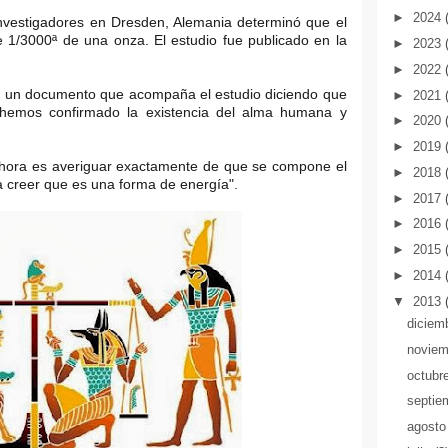
►
2024
investigadores en Dresden, Alemania determinó que el
1/3000ª de una onza. El estudio fue publicado en la
►
2023
►
2022
en un documento que acompaña el estudio diciendo que
►
2021
a hemos confirmado la existencia del alma humana y
►
2020
►
2019
ahora es averiguar exactamente de que se compone el
►
2018
a creer que es una forma de energía".
►
2017
►
2016
►
2015
►
2014
▼
2013
diciem
novie
octubr
septie
agost