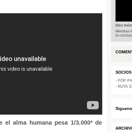
Diez méto
Mientras m
la conclu
COMEN
SOCIOS
-
POP P
-
RUTA 3
Sigueno
ue el alma humana pesa 1/3.000ª de
ARCHIV