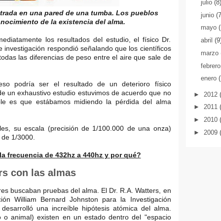
julio
(8
trada en una pared de una tumba. Los pueblos
junio
(
nocimiento de la existencia del alma.
mayo
mediatamente los resultados del estudio, el físico Dr.
abril
(9
 investigación respondió señalando que los científicos
marzo
odas las diferencias de peso entre el aire que sale de
febrer
enero
so podría ser el resultado de un deterioro físico
 de un exhaustivo estudio estuvimos de acuerdo que no
►
2012
ible es que estábamos midiendo la pérdida del alma
►
2011
►
2010
les, su escala (precisión de 1/100.000 de una onza)
►
2009
 de 1/3000.
a frecuencia de 432hz a 440hz y por qué?
rs con las almas
res buscaban pruebas del alma. El Dr. R.A. Watters, en
ón William Bernard Johnston para la Investigación
esarrolló una increíble hipótesis atómica del alma.
o animal) existen en un estado dentro del "espacio