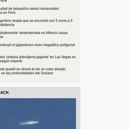
iudad de pequeños seres humanoides
ta en Perú
rgentino revela que se encontró con 5 ovnis a 5
distancia
xtraterrestre' desenterrada en México causa
ia
struyó el gigantesco muro megalítico poligonal
na 'criatura alienígena gigante' en Las Vegas es
 según experto
sta quedó en shock al ver un cubo dorado
e en las profundidades del Océano
BACK