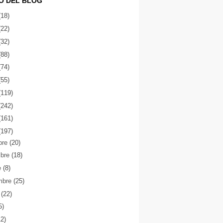
O DEL BLOG
(18)
(22)
(32)
(88)
(74)
(55)
(119)
(242)
(161)
(197)
bre
(20)
mbre
(18)
e
(8)
mbre
(25)
o
(22)
5)
12)