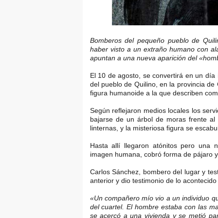
Bomberos del pequeño pueblo de Quilin
haber visto a un extraño humano con ala
apuntan a una nueva aparición del «hombre
El 10 de agosto, se convertirá en un dí
del pueblo de Quilino, en la provincia d
figura humanoide a la que describen co
Según reflejaron medios locales los ser
bajarse de un árbol de moras frente al 
linternas, y la misteriosa figura se escabul
Hasta allí llegaron atónitos pero una 
imagen humana, cobró forma de pájaro y 
Carlos Sánchez, bombero del lugar y testi
anterior y dio testimonio de lo acontecido
«Un compañero mío vio a un individuo qu
del cuartel. El hombre estaba con las ma
se acercó a una vivienda y se metió pa