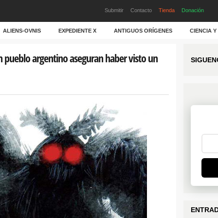
Submitir
Contacto
Tienda
Donación
ALIENS-OVNIS
EXPEDIENTE X
ANTIGUOS ORÍGENES
CIENCIA 
n pueblo argentino aseguran haber visto un
SIGUEN
ENTRAD