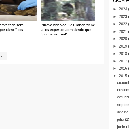
ARCHIV
►
2024
►
2023
►
2022
omificada será
Nuevo video de Pie Grande tiene
por científicos
a los expertos admitiendo que
►
2021
'podría ser real'
►
2020
►
2019
►
2018
cio
►
2017
►
2016
▼
2015
diciem
novie
octubr
septie
agost
julio
(1
junio
(