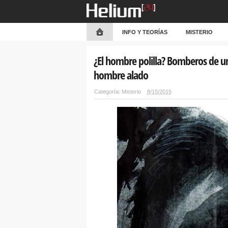
INFO Y TEORÍAS
MISTERIO
¿El hombre polilla? Bomberos de u
hombre alado
Categoría:
Misterio
8/15/2015