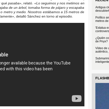
r qué pasaba»
, relató.
«Lo seguimos y nos metimos en
Antigua c
bajaba de un árbol, tomaba forma de pájaro y escapaba
descubier
ro o metro y medio. Nosotros estábamos a 15 metros de
ctamente»
, detalló Sánchez en torno al episodio.
Político a
metros de 
'Estatua e
controvers
¿Quién con
de Pnyx?
Vídeo de u
auténtico,
Submarini
inteligent
FLASH