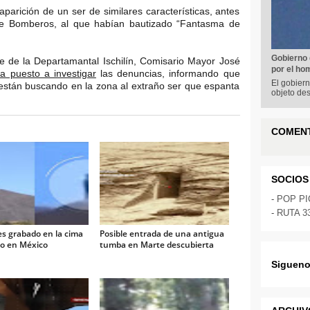
arición de un ser de similares características, antes
 de Bomberos, al que habían bautizado “Fantasma de
Gobierno 
efe de la Departamantal Ischilín, Comisario Mayor José
por el ho
a puesto a investigar
las denuncias, informando que
El gobiern
 están buscando en la zona al extraño ser que espanta
objeto de
COMEN
SOCIOS
-
POP P
-
RUTA 3
es grabado en la cima
Posible entrada de una antigua
ro en México
tumba en Marte descubierta
Sigueno