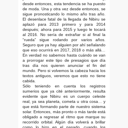
desde entonces, esta tendencia se ha puesto
de moda. Una y otra vez desde entonces, se
sigue pronosticando lo mismo año tras año.
El desenlace fatal de la llegada de Nibiru se
aplazó para 2013 primero y para 2014
después; ahora para 2015 y luego le tocará
al 2016. No sería de extrañar si al final la
“rueda” sigue rodando por varios años.
Seguro que ya hay alguien por ahí señalando
que eso ocurrirá en 2017, 2018 o más allá…
En verdad no sabemos hasta cuándo se van
a prorrogar este tipo de presagios que día
tras día nos quieren anunciar el fin del
mundo. Pero si volvemos la cabeza hacia los
textos antiguos, veremos que esto no tiene
cabida.
Sólo teniendo en cuenta los registros
sumerios que ya cité anteriormente, resulta
evidente que Nibiru es un cuerpo celeste
real, ya sea planeta, cometa u otra cosa… y
que está formando parte de nuestro sistema
solar. Entonces, más pronto o más tarde está
obligado a regresar al ritmo que marque su
recorrido orbital. Algún día volverá a brillar
como lo hizo en el pasado, cuando los