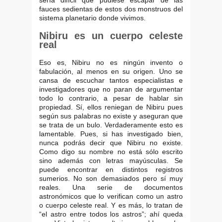
sería difícil que pudiese escapar de las
fauces sedientas de estos dos monstruos del
sistema planetario donde vivimos.
Nibiru es un cuerpo celeste
real
Eso es, Nibiru no es ningún invento o
fabulación, al menos en su origen. Uno se
cansa de escuchar tantos especialistas e
investigadores que no paran de argumentar
todo lo contrario, a pesar de hablar sin
propiedad. Sí, ellos reniegan de Nibiru pues
según sus palabras no existe y aseguran que
se trata de un bulo. Verdaderamente esto es
lamentable. Pues, si has investigado bien,
nunca podrás decir que Nibiru no existe.
Como digo su nombre no está sólo escrito
sino además con letras mayúsculas. Se
puede encontrar en distintos registros
sumerios. No son demasiados pero sí muy
reales. Una serie de documentos
astronómicos que lo verifican como un astro
o cuerpo celeste real. Y es más, lo tratan de
“el astro entre todos los astros”; ahí queda