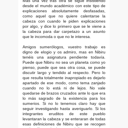
Mas una vez tras otra se sigue insistiendo
desde el mundo académico con este tipo de
explicaciones absolutamente desfasadas,
como aquel que no quiere calentarse la
cabeza con cuando le piden explicaciones
por algo, y dice lo primero que se le viene a
la cabeza para dar carpetazo a un asunto
que le incomoda o que no le interesa.
Amigos sumerólogos, vuestro trabajo es
digno de elogio y os admiro, mas en Nibiru
tenéis una asignatura pendiente todavía.
Puede que Nibiru no sea un planeta como yo
pienso, puede que sea otra cosa, se puede
discutir largo y tendido al respecto. Pero lo
que resulta totalmente inapropiado es dejarlo
apartado de ese modo, como tema zanjado
cuando no lo está ni de lejos. No vale
quedarse de brazos cruzados ante lo que era
lo más sagrado de la existencia para los
sumerios. Si no lo tenemos claro hay que
seguir investigando hasta averiguarlo. Si los
integrantes eruditos de este pueblo
levantaran la cabeza y se enteraran de todas
esas definiciones de Nibiru que se recogen