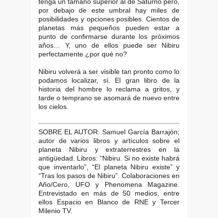
tenga un tamaño superior al de Saturno pero,
por debajo de este umbral hay miles de
posibilidades y opciones posibles. Cientos de
planetas más pequeños pueden estar a
punto de confirmarse durante los próximos
años… Y, uno de ellos puede ser Nibiru
perfectamente ¿por qué no?
Nibiru volverá a ser visible tan pronto como lo
podamos localizar, sí. El gran libro de la
historia del hombre lo reclama a gritos, y
tarde o temprano se asomará de nuevo entre
los cielos.
SOBRE EL AUTOR: Samuel García Barrajón;
autor de varios libros y artículos sobre el
planeta Nibiru y extraterrestres en la
antigüedad. Libros: “Nibiru. Si no existe habrá
que inventarlo”, “El planeta Nibiru existe” y
“Tras los pasos de Nibiru”. Colaboraciones en
Año/Cero, UFO y Phenomena Magazine.
Entrevistado en más de 50 medios, entre
ellos Espacio en Blanco de RNE y Tercer
Milenio TV.