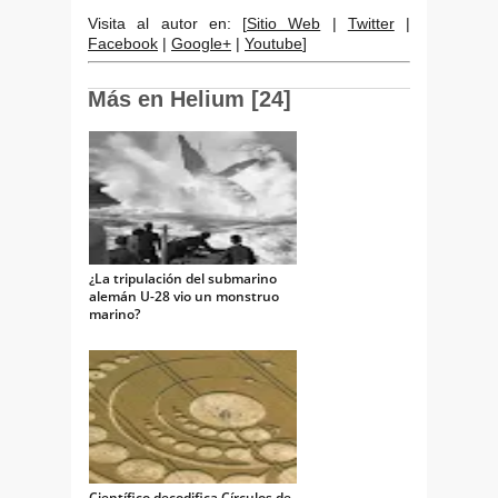
Visita al autor en: [
Sitio Web
|
Twitter
|
Facebook
|
Google+
|
Youtube
]
Más en Helium [24]
¿La tripulación del submarino
alemán U-28 vio un monstruo
marino?
Científico decodifica Círculos de