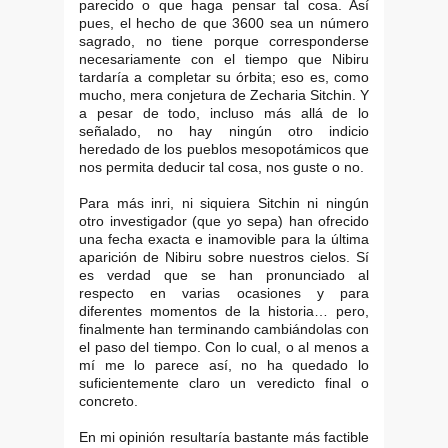
parecido o que haga pensar tal cosa. Así
pues, el hecho de que 3600 sea un número
sagrado, no tiene porque corresponderse
necesariamente con el tiempo que Nibiru
tardaría a completar su órbita; eso es, como
mucho, mera conjetura de Zecharia Sitchin. Y
a pesar de todo, incluso más allá de lo
señalado, no hay ningún otro indicio
heredado de los pueblos mesopotámicos que
nos permita deducir tal cosa, nos guste o no.
Para más inri, ni siquiera Sitchin ni ningún
otro investigador (que yo sepa) han ofrecido
una fecha exacta e inamovible para la última
aparición de Nibiru sobre nuestros cielos. Sí
es verdad que se han pronunciado al
respecto en varias ocasiones y para
diferentes momentos de la historia… pero,
finalmente han terminando cambiándolas con
el paso del tiempo. Con lo cual, o al menos a
mí me lo parece así, no ha quedado lo
suficientemente claro un veredicto final o
concreto.
En mi opinión resultaría bastante más factible