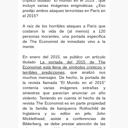
críptico titulado "El mundo en el 2015", que
incluyó varias imágenes enigmáticas. ¿Eso
predijo ambos ataques terroristas en París en
el 2015?
A raíz de los horribles ataques a París que
costaron la vida de (al menos) a 120
personas inocentes, una portada específica
de The Economist de inmediato vino a la
mente.
En enero del 2015, se publico un artículo
titulado
La portada del 2015 de The
Economist está llena de símbolos crípticos y
terribles predicciones
, que analizó sus
muchos mensajes. De hecho, la portada de
la revista llamada "El Mundo en el 2015"
contenía varias imágenes extrañas y
siniestras que parecían anunciar un año
violento. Teniendo en cuenta el hecho de la
revista The Economist es en parte propiedad
de la familia de banqueros Rothschild de
Inglaterra y su editor en jefe, John
Micklethwait, asiste a conferencias de
Bilderberg, se debe prestar atención de las