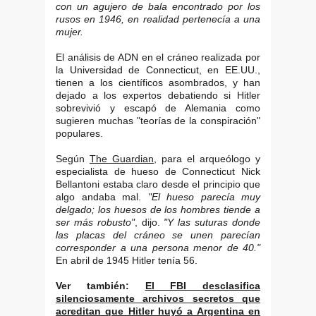
con un agujero de bala encontrado por los
rusos en 1946, en realidad pertenecía a una
mujer.
El análisis de ADN en el cráneo realizada por
la Universidad de Connecticut, en EE.UU.,
tienen a los científicos asombrados, y han
dejado a los expertos debatiendo si Hitler
sobrevivió y escapó de Alemania como
sugieren muchas "teorías de la conspiración"
populares.
Según
The Guardian
, para el arqueólogo y
especialista de hueso de Connecticut Nick
Bellantoni estaba claro desde el principio que
algo andaba mal.
"El hueso parecía muy
delgado; los huesos de los hombres tiende a
ser más robusto"
, dijo.
"Y las suturas donde
las placas del cráneo se unen parecían
corresponder a una persona menor de 40."
En abril de 1945 Hitler tenía 56.
Ver también:
El FBI desclasifica
silenciosamente archivos secretos que
acreditan que Hitler huyó a Argentina en