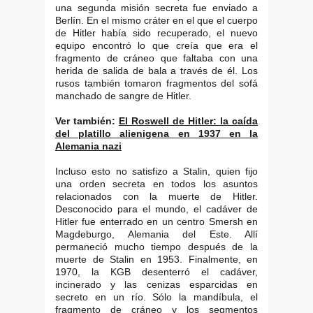
una segunda misión secreta fue enviado a
Berlín. En el mismo cráter en el que el cuerpo
de Hitler había sido recuperado, el nuevo
equipo encontró lo que creía que era el
fragmento de cráneo que faltaba con una
herida de salida de bala a través de él. Los
rusos también tomaron fragmentos del sofá
manchado de sangre de Hitler.
Ver también:
El Roswell de Hitler: la caída
del platillo alienigena en 1937 en la
Alemania nazi
Incluso esto no satisfizo a Stalin, quien fijo
una orden secreta en todos los asuntos
relacionados con la muerte de Hitler.
Desconocido para el mundo, el cadáver de
Hitler fue enterrado en un centro Smersh en
Magdeburgo, Alemania del Este. Allí
permaneció mucho tiempo después de la
muerte de Stalin en 1953. Finalmente, en
1970, la KGB desenterró el cadáver,
incinerado y las cenizas esparcidas en
secreto en un río. Sólo la mandíbula, el
fragmento de cráneo y los segmentos