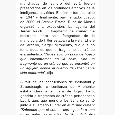
manchadas de sangre del sofá fueron
preservados en los profundos archivos de la
inteligencia soviética. El búnker fue destruido
en 1947 y, finalmente, pavimentado. Luego,
en 2000, el Archivo Estatal Ruso de Moscú
organizó una exposición, La agonía del
Tercer Reich. El fragmento de cráneo fue
mostrada, pero sólo fotografías de la
mandíbula de Hitler estaban a la vista. El jefe
del archivo, Sergei Mironenko, dijo que no
tenía duda de que el fragmento de cráneo
era auténtico.
"No es sólo un poco de hueso
que encontramos en la calle, sino un
fragmento de un cráneo que se encontró en
un agujero donde el cuerpo de Hitler había
sido enterrado"
, dijo.
A raíz de las conclusiones de Bellantoni y
Strausbaugh, la confianza de Mironenko
estaba claramente fuera de lugar. Pero,
¿podría el fragmento de cráneo pertenecer a
Eva Braun, que murió a los 33 y se sentó
junto a su amado Führer en el mismo cráter?
"Sabemos que el cráneo corresponde a una
mujer entre las edades de 20 y 40"
, dijo