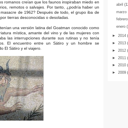
os romanos creían que los faunos inspiraban miedo en
abril
(1
rios, remotos o salvajes. Por tanto, ¿podría haber un
marzo
 la masacre de 1962? Después de todo, el grupo iba de
 por tierras desconocidas o desoladas.
febrer
enero
 tenían una versión latina del Goatman conocido como
iatura mística, amante del vino y de las mujeres con
►
2014
aba las interrupciones durante sus rutinas y no tenía
os. El encuentro entre un Sátiro y un hombre se
►
2013
 El Sátiro y el viajero.
►
2012
►
2011
►
2010
►
2009