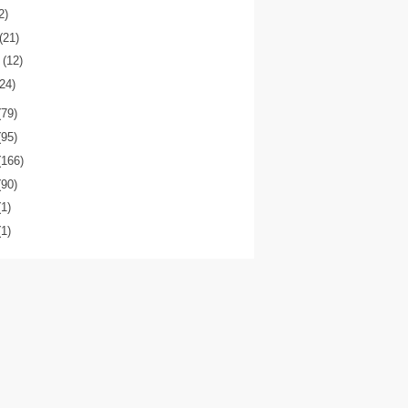
2)
(21)
o
(12)
(24)
(79)
(95)
(166)
(90)
(1)
(1)