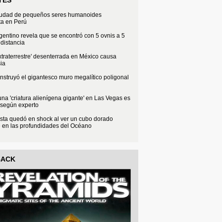
iudad de pequeños seres humanoides
ta en Perú
rgentino revela que se encontró con 5 ovnis a 5
distancia
xtraterrestre' desenterrada en México causa
ia
struyó el gigantesco muro megalítico poligonal
na 'criatura alienígena gigante' en Las Vegas es
 según experto
sta quedó en shock al ver un cubo dorado
e en las profundidades del Océano
BACK