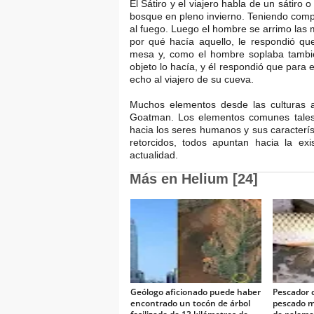
El Sátiro y el viajero habla de un sátiro
bosque en pleno invierno. Teniendo compas
al fuego. Luego el hombre se arrimo las m
por qué hacía aquello, le respondió qu
mesa y, como el hombre soplaba también
objeto lo hacía, y él respondió que para en
echo al viajero de su cueva.
Muchos elementos desde las culturas a
Goatman. Los elementos comunes tales 
hacia los seres humanos y sus caracterís
retorcidos, todos apuntan hacia la exis
actualidad.
Más en Helium [24]
Geólogo aficionado puede haber
Pescador 
encontrado un tocón de árbol
pescado m