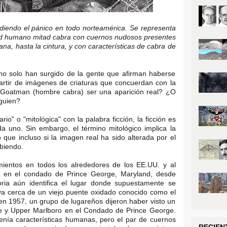
diendo el pánico en todo norteamérica. Se representa
tad humano mitad cabra con cuernos nudosos presentes
na, hasta la cintura, y con características de cabra de
 no solo han surgido de la gente que afirman haberse
partir de imágenes de criaturas que concuerdan con la
do Goatman (hombre cabra) ser una aparición real? ¿O
lguien?
o" o "mitológica" con la palabra ficción, la ficción es
a uno. Sin embargo, el término mitológico implica la
 que incluso si la imagen real ha sido alterada por el
biendo.
ientos en todos los alrededores de los EE.UU. y al
r en el condado de Prince George, Maryland, desde
ria aún identifica el lugar donde supuestamente se
va cerca de un viejo puente oxidado conocido como el
n 1957, un grupo de lugareños dijeron haber visto un
lle y Upper Marlboro en el Condado de Prince George.
tenía características humanas, pero el par de cuernos
RECIEN