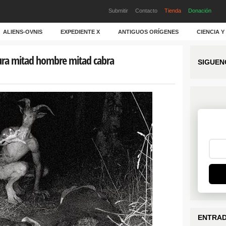
Submitir
Contacto
Tienda
Donación
ALIENS-OVNIS
EXPEDIENTE X
ANTIGUOS ORÍGENES
CIENCIA 
tura mitad hombre mitad cabra
SIGUEN
ENTRAD