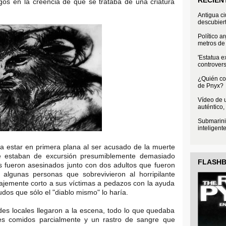
igos en la creencia de que se trataba de una criatura
Antigua c
descubier
Político a
metros de 
'Estatua e
controvers
¿Quién con
de Pnyx?
Vídeo de u
auténtico,
Submarini
inteligent
a estar en primera plana al ser acusado de la muerte
 estaban de excursión presumiblemente demasiado
FLASH
os fueron asesinados junto con dos adultos que fueron
algunas personas que sobrevivieron al horripilante
ajemente corto a sus víctimas a pedazos con la ayuda
udos que sólo el "diablo mismo" lo haría.
des locales llegaron a la escena, todo lo que quedaba
es comidos parcialmente y un rastro de sangre que