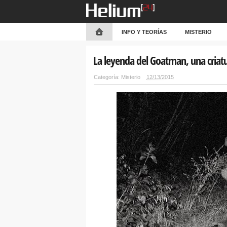
INFO Y TEORÍAS
MISTERIO
La leyenda del Goatman, una cria
Categoría:
Misterio
12/13/2015