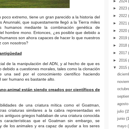
►
2024
►
2023
►
2022
 poco extremo, tiene un gran parecido a la historia del
s Anunnaki, que supuestamente llegó a la Tierra miles
►
2021
s humanos mediante la combinación genética de
►
2020
 del hombre mono. Entonces, ¿es posible que debido a
es humanos son ahora capaces de hacer lo que nuestros
►
2019
ez con nosotros?
►
2018
►
2017
 antigüedad
►
2016
cial de la manipulación del ADN, y al hecho de que es
▼
2015
o debido a cuestiones morales, tales como la clonación
e una sed por el conocimiento científico haciendo
diciem
l ser humano es bastante alto.
novie
octubr
o-animal están siendo creados por científicos de
septie
agost
bilidades de una criatura mítica como el Goatman,
as criaturas similares a la cabra representadas en
julio
(1
los antiguos griegos hablaban de una criatura conocida
junio
(
s características que el Goatman sin embargo, se
 y de los animales y era capaz de ayudar a los seres
mayo