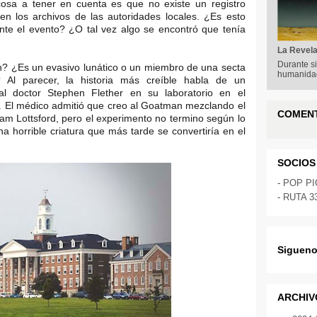
osa a tener en cuenta es que no existe un registro
 en los archivos de las autoridades locales. ¿Es esto
nte el evento? ¿O tal vez algo se encontró que tenía
La Revela
Durante si
? ¿Es un evasivo lunático o un miembro de una secta
humanidad
? Al parecer, la historia más creíble habla de un
tal doctor Stephen Flether en su laboratorio en el
e. El médico admitió que creo al Goatman mezclando el
COMEN
am Lottsford, pero el experimento no termino según lo
na horrible criatura que más tarde se convertiría en el
SOCIOS
-
POP P
-
RUTA 3
Sigueno
ARCHIV