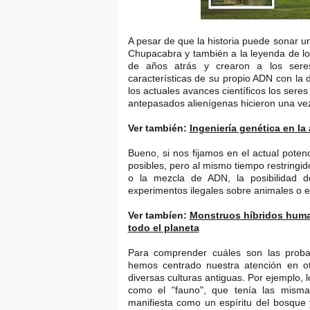
A pesar de que la historia puede sonar un
Chupacabra y también a la leyenda de lo
de años atrás y crearon a los sere
características de su propio ADN con la
los actuales avances científicos los ser
antepasados ​​alienígenas hicieron una v
Ver también:
Ingeniería genética en la
Bueno, si nos fijamos en el actual poten
posibles, pero al mismo tiempo restringid
o la mezcla de ADN, la posibilidad d
experimentos ilegales sobre animales o e
Ver tambíen:
Monstruos híbridos human
todo el planeta
Para comprender cuáles son las proba
hemos centrado nuestra atención en otr
diversas culturas antiguas. Por ejemplo, 
como el "fauno", que tenía las misma
manifiesta como un espíritu del bosque