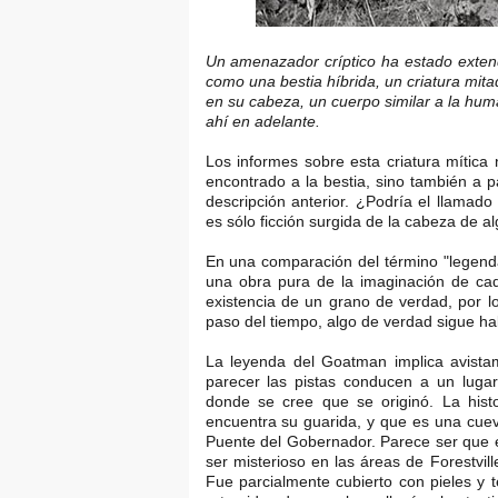
Un amenazador críptico ha estado exten
como una bestia híbrida, un criatura mi
en su cabeza, un cuerpo similar a la huma
ahí en adelante.
Los informes sobre esta criatura mítica
encontrado a la bestia, sino también a 
descripción anterior. ¿Podría el llama
es sólo ficción surgida de la cabeza de a
En una comparación del término "legendari
una obra pura de la imaginación de cad
existencia de un grano de verdad, por lo
paso del tiempo, algo de verdad sigue ha
La leyenda del Goatman implica avistam
parecer las pistas conducen a un luga
donde se cree que se originó. La histo
encuentra su guarida, y que es una cue
Puente del Gobernador. Parece ser que e
ser misterioso en las áreas de Forestvi
Fue parcialmente cubierto con pieles y 