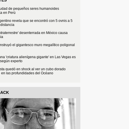
iudad de pequeños seres humanoides
ta en Perú
rgentino revela que se encontró con 5 ovnis a 5
distancia
xtraterrestre' desenterrada en México causa
ia
struyó el gigantesco muro megalítico poligonal
na 'criatura alienígena gigante' en Las Vegas es
 según experto
sta quedó en shock al ver un cubo dorado
e en las profundidades del Océano
BACK