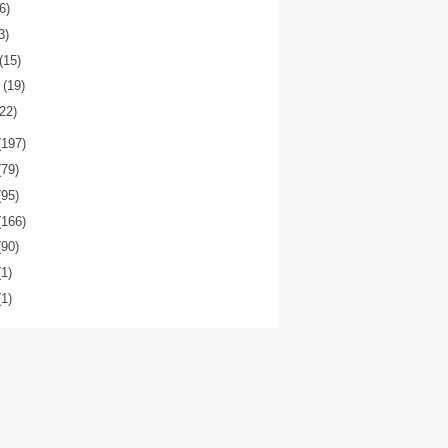
(6)
3)
(15)
o
(19)
(22)
(197)
(79)
(95)
(166)
(90)
(1)
(1)