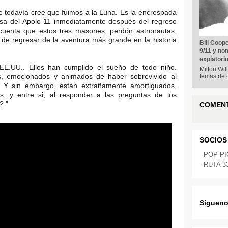
e todavía cree que fuimos a la Luna. Es la encrespada
sa del Apolo 11 inmediatamente después del regreso
 cuenta que estos tres masones, perdón astronautas,
 regresar de la aventura más grande en la historia
Bill Coop
9/11 y no
expiatori
EE.UU.. Ellos han cumplido el sueño de todo niño.
Milton Wil
, emocionados y animados de haber sobrevivido al
temas de 
! Y sin embargo, están extrañamente amortiguados,
s, y entre si, al responder a las preguntas de los
? "
COMEN
SOCIOS
-
POP P
-
RUTA 3
Sigueno