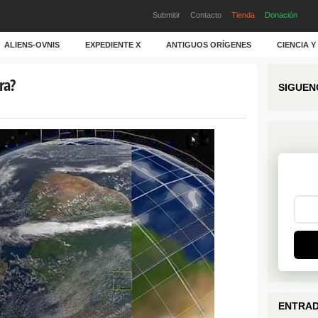
Submitir
Contacto
Tienda
Donación
ALIENS-OVNIS
EXPEDIENTE X
ANTIGUOS ORÍGENES
CIENCIA 
ra?
SIGUEN
ENTRAD