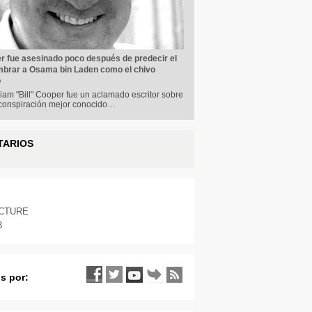
er fue asesinado poco después de predecir el
mbrar a Osama bin Laden como el chivo
o
liam "Bill" Cooper fue un aclamado escritor sobre
conspiración mejor conocido…
TARIOS
ICTURE
3
s por: