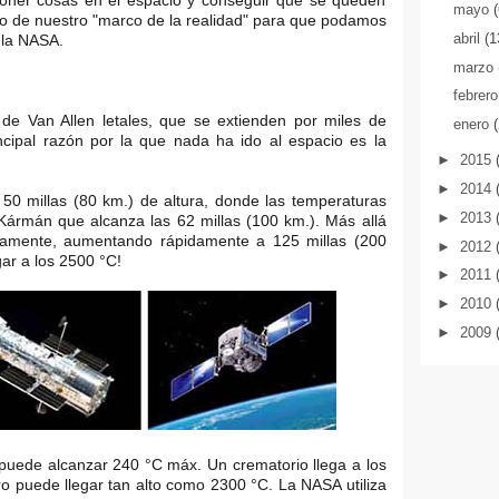
poner cosas en el espacio y conseguir que se queden
mayo
ro de nuestro "marco de la realidad" para que podamos
abril
(1
e la NASA.
marzo
febrer
 de Van Allen letales, que se extienden por miles de
enero
incipal razón por la que nada ha ido al espacio es la
►
2015
►
2014
50 millas (80 km.) de altura, donde las temperaturas
►
2013
Kármán que alcanza las 62 millas (100 km.). Más allá
icamente, aumentando rápidamente a 125 millas (200
►
2012
ar a los 2500 °C!
►
2011
►
2010
►
2009
uede alcanzar 240 °C máx. Un crematorio llega a los
ro puede llegar tan alto como 2300 °C. La NASA utiliza