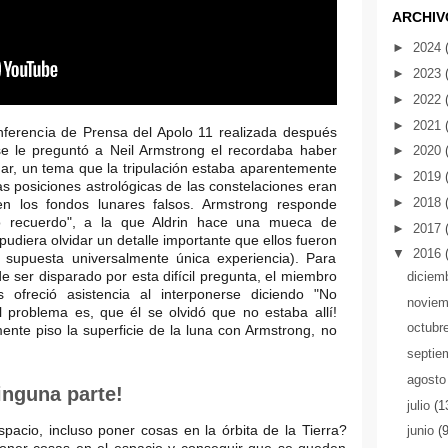
ARCHIV
►
2024
►
2023
►
2022
►
2021
nferencia de Prensa del Apolo 11 realizada después
se le preguntó a Neil Armstrong el recordaba haber
►
2020
lunar, un tema que la tripulación estaba aparentemente
►
2019
as posiciones astrológicas de las constelaciones eran
►
2018
en los fondos lunares falsos. Armstrong responde
 recuerdo", a la que Aldrin hace una mueca de
►
2017
pudiera olvidar un detalle importante que ellos fueron
▼
2016
supuesta universalmente única experiencia). Para
 ser disparado por esta difícil pregunta, el miembro
diciem
ns ofreció asistencia al interponerse diciendo "No
novie
l problema es, que él se olvidó que no estaba allí!
octubr
nte piso la superficie de la luna con Armstrong, no
septie
agost
inguna parte!
julio
(1
pacio, incluso poner cosas en la órbita de la Tierra?
junio
(