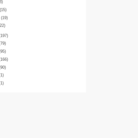
3)
(15)
o
(19)
(22)
(197)
(79)
(95)
(166)
(90)
(1)
(1)