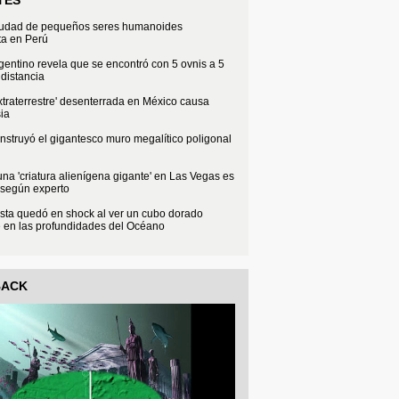
iudad de pequeños seres humanoides
ta en Perú
rgentino revela que se encontró con 5 ovnis a 5
distancia
xtraterrestre' desenterrada en México causa
ia
struyó el gigantesco muro megalítico poligonal
na 'criatura alienígena gigante' en Las Vegas es
 según experto
sta quedó en shock al ver un cubo dorado
e en las profundidades del Océano
BACK