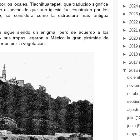
r los locales, Tlachihualtepetl, que traducido significa
►
2024
do al hecho de que una iglesia fue construida por los
►
2023
o, se considera como la estructura más antigua
►
2022
►
2021
e sigue siendo un enigma, pero de acuerdo a los
y sus tropas llegaron a México la gran pirámide de
►
2020
rtos por la vegetación.
►
2019
►
2018
►
2017
▼
2016
diciem
novie
octubr
septie
agost
julio
(1
junio
(
mayo