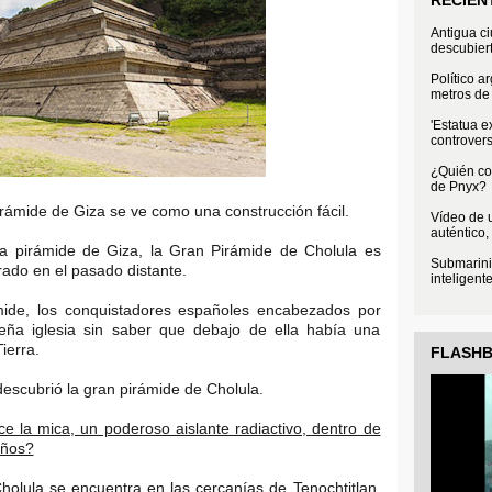
Antigua c
descubier
Político a
metros de 
'Estatua e
controvers
¿Quién con
de Pnyx?
rámide de Giza se ve como una construcción fácil.
Vídeo de u
auténtico,
 pirámide de Giza, la Gran Pirámide de Cholula es
Submarini
ado en el pasado distante.
inteligent
mide, los conquistadores españoles encabezados por
ña iglesia sin saber que debajo de ella había una
ierra.
FLASH
escubrió la gran pirámide de Cholula.
e la mica, un poderoso aislante radiactivo, dentro de
años?
holula se encuentra en las cercanías de Tenochtitlan,