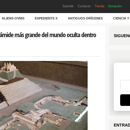
Submitir
Contacto
Tienda
Donación
ALIENS-OVNIS
EXPEDIENTE X
ANTIGUOS ORÍGENES
CIENCIA 
irámide más grande del mundo oculta dentro
SIGUEN
ENTRAD