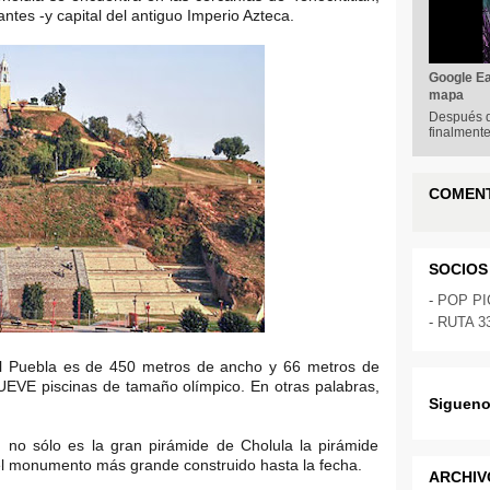
tes -y capital del antiguo Imperio Azteca.
Google Ear
mapa
Después d
finalmente
COMEN
SOCIOS
-
POP P
-
RUTA 3
al Puebla es de 450 metros de ancho y 66 metros de
UEVE piscinas de tamaño olímpico. En otras palabras,
Sigueno
, no sólo es la gran pirámide de Cholula la pirámide
el monumento más grande construido hasta la fecha.
ARCHIV