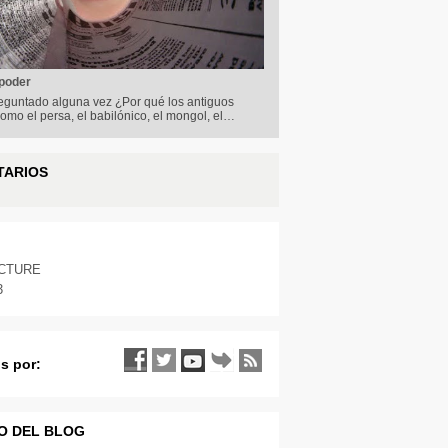
 poder
eguntado alguna vez ¿Por qué los antiguos
omo el persa, el babilónico, el mongol, el…
TARIOS
ICTURE
3
s por:
O DEL BLOG