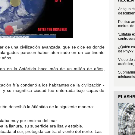
Antigua c
descubier
Político a
metros de 
'Estatua e
controvers
ar de una civilización avanzada, que se dice es donde
¿Quién con
de Pnyx?
 alargados parecen haber aterrizado en un continente
 años.
Vídeo de u
auténtico,
ron en la Antártida hace más de un millón de años,
Submarini
inteligent
ación fría condenó a los habitantes de la civilización -
s - y su magnífica ciudad fue enterrada bajo capas de
FLASH
atón describió la Atlántida de la siguiente manera:
estaba muy por encima del mar
 la llanura, su superficie era lisa y estable.
ituada al sur, protegida contra el viento del norte. Las