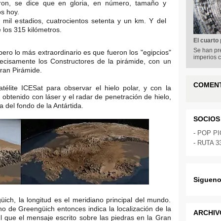
on, se dice que en gloria, en número, tamaño y
s hoy.
es mil estadios, cuatrocientos setenta y un km. Y del
 los 315 kilómetros.
El cuarto
Se han pr
ero lo más extraordinario es que fueron los "egipcios"
imperios c
recisamente los Constructores de la pirámide, con un
Gran Pirámide.
COMEN
élite ICESat para observar el hielo polar, y con la
btenido con láser y el radar de penetración de hielo,
 del fondo de la Antártida.
SOCIOS
-
POP P
-
RUTA 3
Sigueno
ch, la longitud es el meridiano principal del mundo.
no de Greengüich entonces indica la localización de la
ARCHIV
al que el mensaje escrito sobre las piedras en la Gran