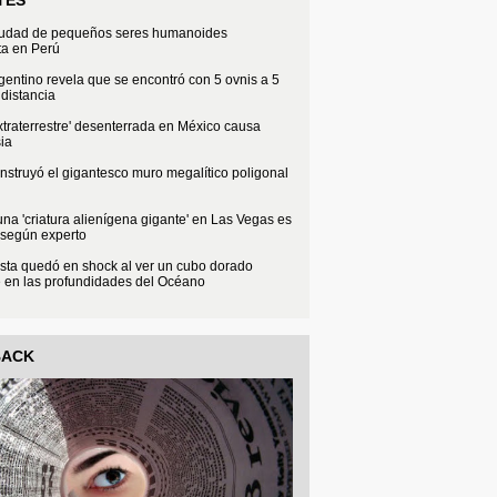
iudad de pequeños seres humanoides
ta en Perú
rgentino revela que se encontró con 5 ovnis a 5
distancia
xtraterrestre' desenterrada en México causa
ia
struyó el gigantesco muro megalítico poligonal
na 'criatura alienígena gigante' en Las Vegas es
 según experto
sta quedó en shock al ver un cubo dorado
e en las profundidades del Océano
BACK