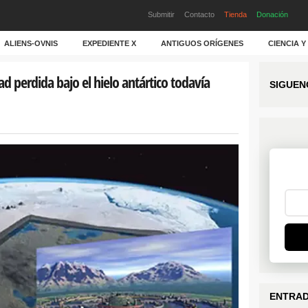
Submitir
Contacto
Tienda
Donación
ALIENS-OVNIS
EXPEDIENTE X
ANTIGUOS ORÍGENES
CIENCIA 
ad perdida bajo el hielo antártico todavía
SIGUEN
ENTRAD