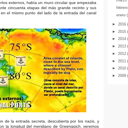
marzo
rtos externos, había un muro circular que empezaba
febrer
ante cincuenta etapas del más grande recinto y sus
 en el mismo punto del lado de la entrada del canal
enero
►
2016
►
2015
►
2014
►
2013
►
2012
►
2011
►
2010
►
2009
ón de la entrada secreta, descubierta por los nazis, y
on la longitud del meridiano de Greengüich, veremos