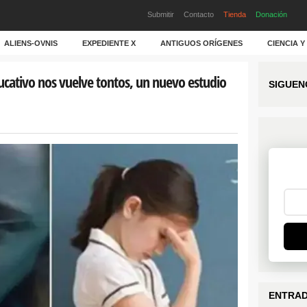
Submitir
Contacto
Tienda
Donación
ALIENS-OVNIS
EXPEDIENTE X
ANTIGUOS ORÍGENES
CIENCIA 
ucativo nos vuelve tontos, un nuevo estudio
SIGUEN
ENTRAD