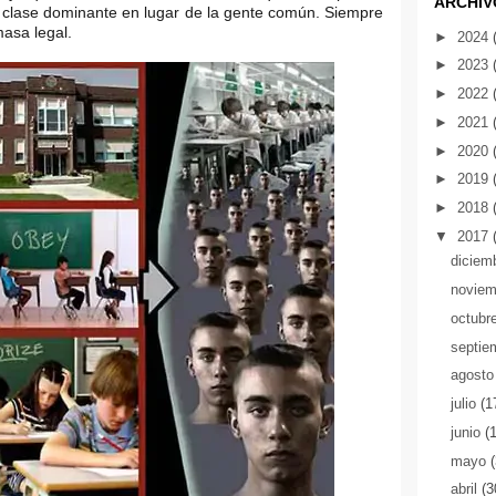
ARCHIV
a clase dominante en lugar de la gente común. Siempre
asa legal.
►
2024
►
2023
►
2022
►
2021
►
2020
►
2019
►
2018
▼
2017
diciem
novie
octubr
septie
agost
julio
(1
junio
(
mayo
abril
(3