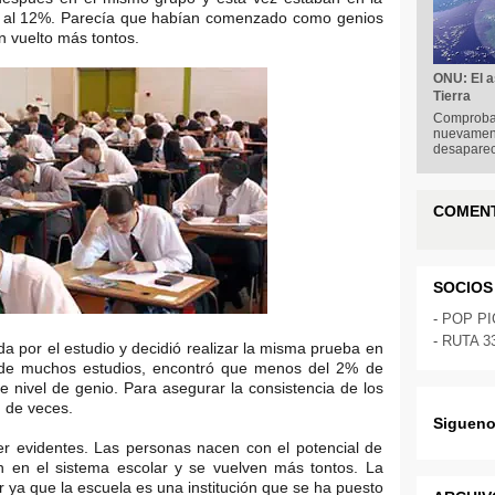
o al 12%. Parecía que habían comenzado como genios
n vuelto más tontos.
ONU: El a
Tierra
Comprobar
nuevament
desapare
COMEN
SOCIOS
-
POP P
-
RUTA 3
da por el estudio y decidió realizar la misma prueba en
de muchos estudios, encontró que menos del 2% de
e nivel de genio. Para asegurar la consistencia de los
n de veces.
Sigueno
er evidentes. Las personas nacen con el potencial de
an en el sistema escolar y se vuelven más tontos. La
 ya que la escuela es una institución que se ha puesto