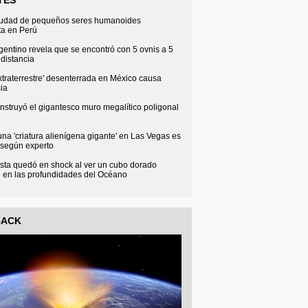
iudad de pequeños seres humanoides
ta en Perú
rgentino revela que se encontró con 5 ovnis a 5
distancia
xtraterrestre' desenterrada en México causa
ia
struyó el gigantesco muro megalítico poligonal
na 'criatura alienígena gigante' en Las Vegas es
 según experto
sta quedó en shock al ver un cubo dorado
e en las profundidades del Océano
BACK