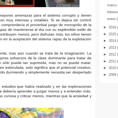
marzo
febrer
mayores amenazas para el sistema corrupto y tienen
enero
on muy intensas y notables. Si se dejara sin control
e comprendería el proverbial juego de monopolio de la
►
2016
apaz de mantenerse al día con su espléndido estilo de
►
2015
 contribuyen menos, pero disfrutan más, los niños tienen
o en la aceptación del sistema rapaz de la explotación
►
2014
►
2013
mente, más aún cuando se trata de la imaginación. La
►
2012
jores esfuerzos de la clase dominante para tratar de
►
2011
ión sólo puede ser suprimida, más no se puede matar.
 estimulada, esto significa que el potencial creativo,
►
2010
 sólo durmiendo y simplemente necesita ser despertado
►
2009
estudios que había realizado y en las exploraciones
te debería aprender a juzgar menos y a entender más.
s curiosa y criticar menos, mientras que la ansiedad y