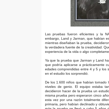
Las pruebas fueron eficientes y la N
embargo, Land y Jarman, que habían est
mientras diseñaban la prueba, decidiero
la verdadera fuente de la creatividad. Qu
experiencia de la vida o algo completamen
Ya que la prueba que Jarman y Land hab
que podría aplicarse a prácticamente c
edades comprendidas entre 4 y 5 y los s
en el estudio los sorprendió.
De los 1.600 niños que habían tomado l
niveles de genio. El equipo estaba t
decidieron hacer de la prueba un estudio
misma prueba pero esperaron cinco años
esta vez por una razón totalmente dife
primaria, pero habían declinado y obtu
más la prueba se llevó a cabo 5 años 