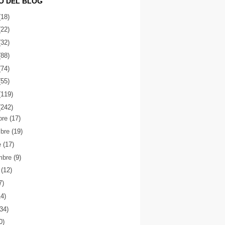
O DEL BLOG
(18)
(22)
(32)
(88)
(74)
(55)
(119)
(242)
bre
(17)
mbre
(19)
e
(17)
mbre
(9)
o
(12)
7)
14)
(34)
0)