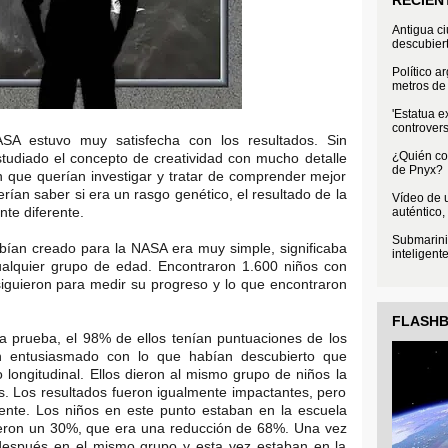
Antigua c
descubier
Político a
metros de 
'Estatua e
controvers
ASA estuvo muy satisfecha con los resultados. Sin
¿Quién con
udiado el concepto de creatividad con mucho detalle
de Pnyx?
n que querían investigar y tratar de comprender mejor
erían saber si era un rasgo genético, el resultado de la
Vídeo de u
te diferente.
auténtico,
Submarini
ían creado para la NASA era muy simple, significaba
inteligent
ualquier grupo de edad. Encontraron 1.600 niños con
iguieron para medir su progreso y lo que encontraron
FLASH
a prueba, el 98% de ellos tenían puntuaciones de los
an entusiasmado con lo que habían descubierto que
 longitudinal. Ellos dieron al mismo grupo de niños la
. Los resultados fueron igualmente impactantes, pero
rente. Los niños en este punto estaban en la escuela
vieron un 30%, que era una reducción de 68%. Una vez
después en el mismo grupo y esta vez estaban en la