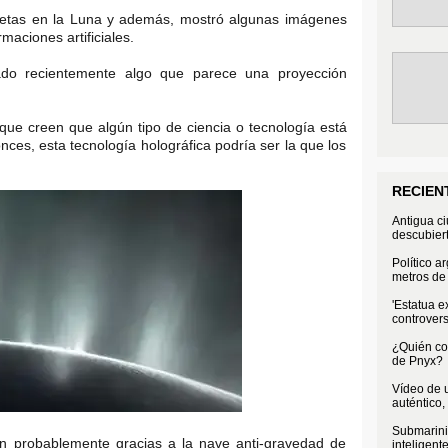
cretas en la Luna y además, mostró algunas imágenes
aciones artificiales.
ado recientemente algo que parece una proyección
que creen que algún tipo de ciencia o tecnología está
onces, esta tecnología holográfica podría ser la que los
RECIEN
Antigua c
descubier
Político a
metros de 
'Estatua e
controvers
¿Quién con
de Pnyx?
Vídeo de u
auténtico,
Submarini
ron probablemente gracias a la nave anti-gravedad de
inteligent