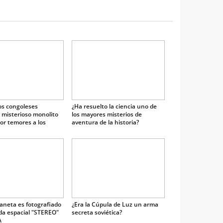
s congoleses
¿Ha resuelto la ciencia uno de
 misterioso monolito
los mayores misterios de
or temores a los
aventura de la historia?
'
aneta es fotografiado
¿Era la Cúpula de Luz un arma
da espacial "STEREO"
secreta soviética?
A