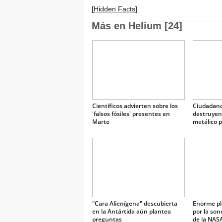
[
Hidden Facts
]
Más en Helium [24]
Científicos advierten sobre los
Ciudadano
'falsos fósiles' presentes en
destruyen
Marte
metálico p
'Illuminati
"Cara Alienígena" descubierta
Enorme pl
en la Antártida aún plantea
por la son
preguntas
de la NAS