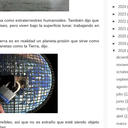
►
2024
►
2023
una como extraterrestres humanoides. También dijo que
►
2022
ises, pero viven bajo la superficie lunar, trabajando en
►
2021
►
2020
erra es en realidad un planeta-prisión que sirve como
►
2019
anetas como la Tierra, dijo.
▼
2018
diciem
novie
octubr
septie
agost
julio
(1
junio
(
mayo
abril
(1
reíbles, así que no es extraño que esté siendo objeto
marzo
tas.