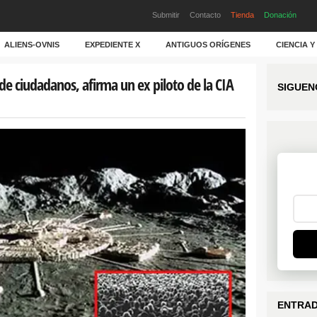
Submitir
Contacto
Tienda
Donación
ALIENS-OVNIS
EXPEDIENTE X
ANTIGUOS ORÍGENES
CIENCIA 
de ciudadanos, afirma un ex piloto de la CIA
SIGUEN
ENTRAD