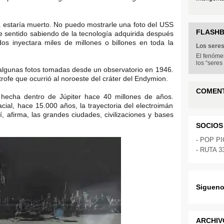
 estaría muerto. No puedo mostrarle una foto del USS
FLASH
ene sentido sabiendo de la tecnología adquirida después
os inyectara miles de millones o billones en toda la
Los sere
El fenóme
los “seres
algunas fotos tomadas desde un observatorio en 1946.
fe que ocurrió al noroeste del cráter del Endymion.
COMEN
hecha dentro de Júpiter hace 40 millones de años.
cial, hace 15.000 años, la trayectoria del electroimán
í, afirma, las grandes ciudades, civilizaciones y bases
SOCIOS
-
POP P
-
RUTA 3
Sigueno
ARCHIV