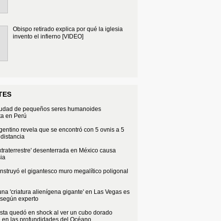
Obispo retirado explica por qué la iglesia
invento el infierno [VIDEO]
TES
iudad de pequeños seres humanoides
ta en Perú
rgentino revela que se encontró con 5 ovnis a 5
distancia
xtraterrestre' desenterrada en México causa
ia
struyó el gigantesco muro megalítico poligonal
na 'criatura alienígena gigante' en Las Vegas es
 según experto
sta quedó en shock al ver un cubo dorado
e en las profundidades del Océano