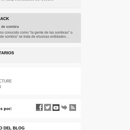
BACK
s de sombra
no conocido como “la gente de las sombras” o
 de sombra” se trata de elusivas entidades…
TARIOS
ICTURE
3
s por:
O DEL BLOG