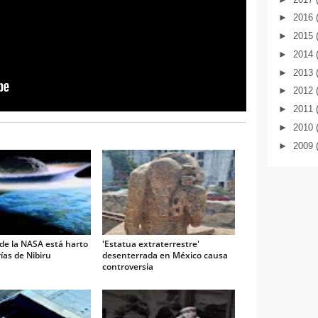
►
2016
►
2015
►
2014
►
2013
►
2012
►
2011
►
2010
►
2009
 de la NASA está harto
'Estatua extraterrestre'
rías de Nibiru
desenterrada en México causa
controversia