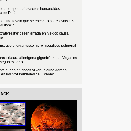
iudad de pequeños seres humanoides
ta en Perú
rgentino revela que se encontró con 5 ovnis a 5
distancia
xtraterrestre' desenterrada en México causa
ia
struyó el gigantesco muro megalítico poligonal
na 'criatura alienígena gigante' en Las Vegas es
 según experto
sta quedó en shock al ver un cubo dorado
e en las profundidades del Océano
BACK