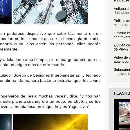
Antigua c
descubier
Político a
metros de 
'Estatua e
 un poderoso dispositivo que cabe fácilmente en un
controvers
 podían perfeccionar el uso de la tecnología de radio,
mporta cuán lejos estén las personas, ellos podrán
¿Quién con
áneamente.
de Pnyx?
Vídeo de u
 adelantado a su tiempo, sin embargo parece que su
auténtico,
ad tenía un origen más de otro mundo.
Submarini
inteligent
tulado "Boletín de Sesiones Interplanetarias" y fechado
ue afirma, de manera bastante extraña, que Tesla vino
FLASH
 ingenieros de Tesla muchas veces", dice, "y nos han
 a este planeta cuando era un bebé, en 1856, y se fue
provincia montañosa en lo que hoy es Yugoslavia".