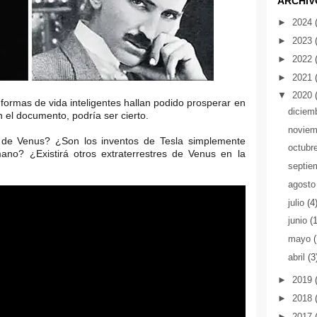
ARCHIV
►
2024
►
2023
►
2022
►
2021
▼
2020
ue formas de vida inteligentes hallan podido prosperar en
diciem
n el documento, podría ser cierto.
novie
e de Venus? ¿Son los inventos de Tesla simplemente
octubr
no? ¿Existirá otros extraterrestres de Venus en la
septie
agost
julio
(4
junio
(
mayo
abril
(3
►
2019
►
2018
►
2017