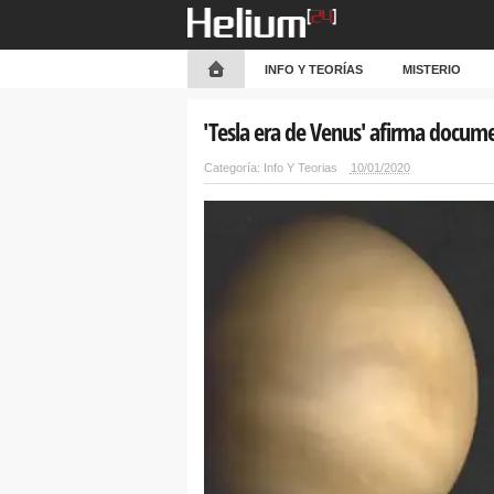
INFO Y TEORÍAS
MISTERIO
'Tesla era de Venus' afirma docume
Categoría:
Info Y Teorias
10/01/2020