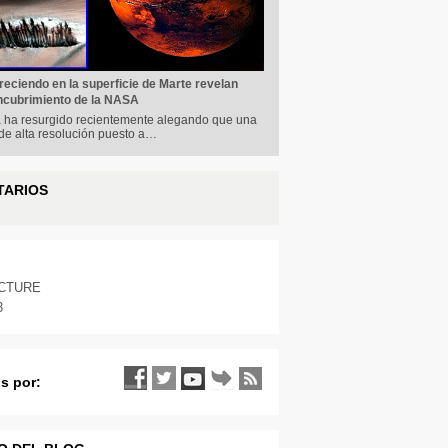
reciendo en la superficie de Marte revelan
ncubrimiento de la NASA
a ha resurgido recientemente alegando que una
 de alta resolución puesto a…
TARIOS
ICTURE
3
s por: