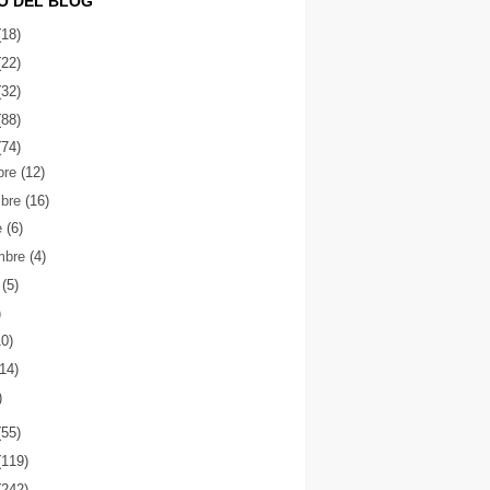
O DEL BLOG
(18)
(22)
(32)
(88)
(74)
bre
(12)
mbre
(16)
e
(6)
mbre
(4)
o
(5)
)
10)
(14)
)
(55)
(119)
(242)