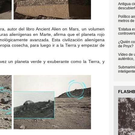
Antigua c
descubier
Político a
metros de 
ra, autor del libro Ancient Alien on Mars, un volumen
'Estatua e
controvers
uras alienígenas en Marte, afirma que el planeta rojo
cnológicamente avanzada. Esta civilización alienígena
¿Quién con
ropia cosecha, para luego ir a la Tierra y empezar de
de Pnyx?
Vídeo de u
auténtico,
 vez un planeta verde y exuberante como la Tierra, y
Submarini
inteligent
FLASH