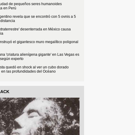
iudad de pequeños seres humanoides
ta en Perú
rgentino revela que se encontró con 5 ovnis a 5
distancia
xtraterrestre' desenterrada en México causa
ia
struyó el gigantesco muro megalítico poligonal
na 'criatura alienígena gigante' en Las Vegas es
 según experto
sta quedó en shock al ver un cubo dorado
e en las profundidades del Océano
BACK