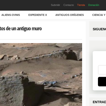
Submitir
Contacto
Tienda
Donación
ALIENS-OVNIS
EXPEDIENTE X
ANTIGUOS ORÍGENES
CIENCIA 
stos de un antiguo muro
SIGUEN
ENTRAD