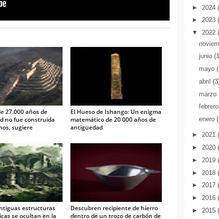
►
2024
►
2023
▼
2022
novie
junio
(
mayo
abril
(3
marzo
febrer
de 27.000 años de
El Hueso de Ishango: Un enigma
d no fue construida
matemático de 20 000 años de
enero
os, sugiere
antigüedad
ión
►
2021
►
2020
►
2019
►
2018
►
2017
►
2016
ntiguas estructuras
Descubren recipiente de hierro
►
2015
cas se ocultan en la
dentro de un trozo de carbón de