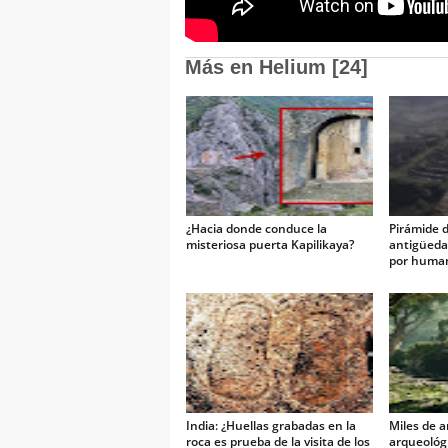
Más en Helium [24]
¿Hacia donde conduce la
Pirámide 
misteriosa puerta Kapilikaya?
antigüeda
por human
investigac
India: ¿Huellas grabadas en la
Miles de a
roca es prueba de la visita de los
arqueológi