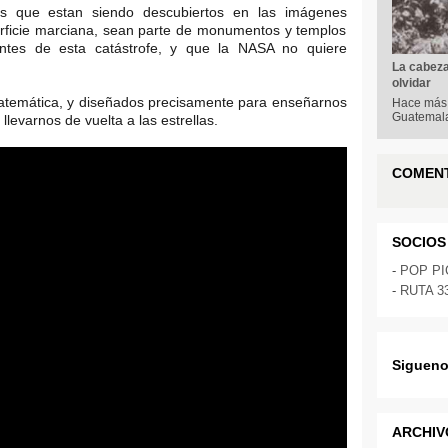
as que estan siendo descubiertos en las imágenes
erficie marciana, sean parte de monumentos y templos
ientes de esta catástrofe, y que la NASA no quiere
La cabeza
olvidar
matemática, y diseñados precisamente para enseñarnos
Hace más d
Guatemala
llevarnos de vuelta a las estrellas.
COMEN
SOCIOS
-
POP P
-
RUTA 3
Sigueno
ARCHIV