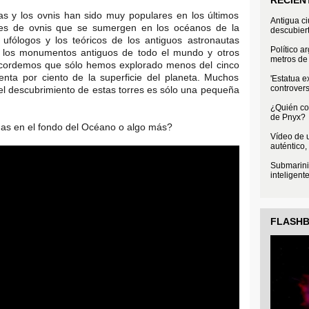
as y los ovnis han sido muy populares en los últimos
Antigua c
mes de ovnis que se sumergen en los océanos de la
descubier
 ufólogos y los teóricos de los antiguos astronautas
Político a
e los monumentos antiguos de todo el mundo y otros
metros de 
cordemos que sólo hemos explorado menos del cinco
enta por ciento de la superficie del planeta. Muchos
'Estatua e
controvers
 el descubrimiento de estas torres es sólo una pequeña
¿Quién con
de Pnyx?
as en el fondo del Océano o algo más?
Vídeo de u
auténtico,
Submarini
inteligent
FLASH