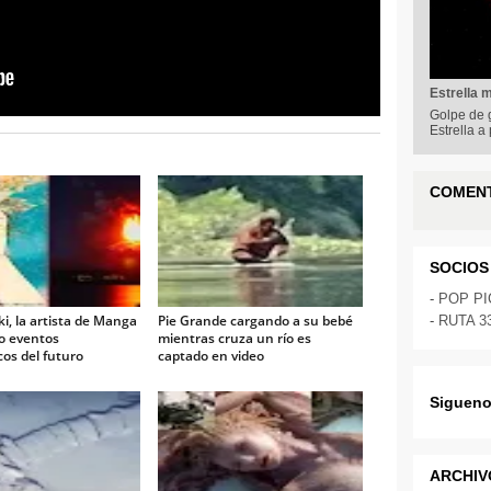
Estrella 
Golpe de g
Estrella a
COMEN
SOCIOS
-
POP P
i, la artista de Manga
Pie Grande cargando a su bebé
-
RUTA 3
o eventos
mientras cruza un río es
cos del futuro
captado en video
Sigueno
ARCHIV