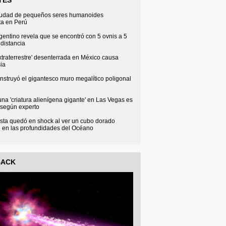
iudad de pequeños seres humanoides
ta en Perú
rgentino revela que se encontró con 5 ovnis a 5
distancia
xtraterrestre' desenterrada en México causa
ia
struyó el gigantesco muro megalítico poligonal
na 'criatura alienígena gigante' en Las Vegas es
 según experto
sta quedó en shock al ver un cubo dorado
e en las profundidades del Océano
BACK