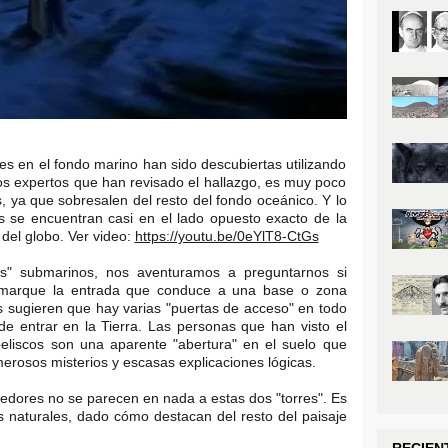
es en el fondo marino han sido descubiertas utilizando
s expertos que han revisado el hallazgo, es muy poco
 ya que sobresalen del resto del fondo oceánico. Y lo
s se encuentran casi en el lado opuesto exacto de la
del globo. Ver video:
https://youtu.be/0eYlT8-CtGs
cos" submarinos, nos aventuramos a preguntarnos si
ar marque la entrada que conduce a una base o zona
s sugieren que hay varias "puertas de acceso" en todo
e entrar en la Tierra. Las personas que han visto el
eliscos son una aparente "abertura" en el suelo que
rosos misterios y escasas explicaciones lógicas.
edores no se parecen en nada a estas dos "torres". Es
es naturales, dado cómo destacan del resto del paisaje
RECIEN