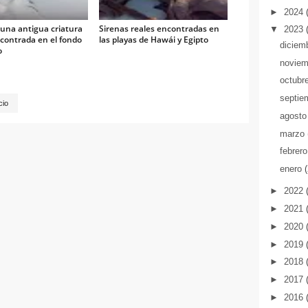
►
2024
 una antigua criatura
Sirenas reales encontradas en
▼
2023
contrada en el fondo
las playas de Hawái y Egipto
diciem
o
novie
octubr
septie
cio
agost
marzo
febrer
enero
►
2022
►
2021
►
2020
►
2019
►
2018
►
2017
►
2016