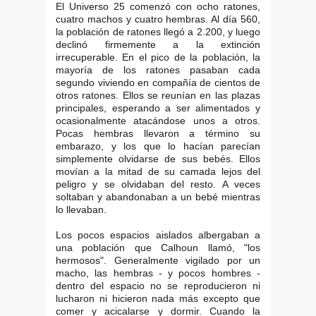
El Universo 25 comenzó con ocho ratones,
cuatro machos y cuatro hembras. Al día 560,
la población de ratones llegó a 2.200, y luego
declinó firmemente a la extinción
irrecuperable. En el pico de la población, la
mayoría de los ratones pasaban cada
segundo viviendo en compañía de cientos de
otros ratones. Ellos se reunían en las plazas
principales, esperando a ser alimentados y
ocasionalmente atacándose unos a otros.
Pocas hembras llevaron a término su
embarazo, y los que lo hacían parecían
simplemente olvidarse de sus bebés. Ellos
movían a la mitad de su camada lejos del
peligro y se olvidaban del resto. A veces
soltaban y abandonaban a un bebé mientras
lo llevaban.
Los pocos espacios aislados albergaban a
una población que Calhoun llamó, "los
hermosos". Generalmente vigilado por un
macho, las hembras - y pocos hombres -
dentro del espacio no se reproducieron ni
lucharon ni hicieron nada más excepto que
comer y acicalarse y dormir. Cuando la