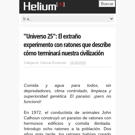
Buscar
"Universo 25": El extraño
experimento con ratones que describe
cómo terminará nuestra civilización
Categoría:
Ciencia-Evolucion
11/16/2016
Comida y agua para todos, sin
depredadores, clima controlado, limpieza y
superioridad genética. El paraiso: ¡pero no
funcionó!
En 1972, el conductista de animales John
Calhoun construyó un paraíso de ratones con
hermosos edificios y comida ilimitada.
Introdujo ocho ratones a la población. Dos
años más tarde, los ratones habían creado