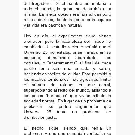
del fregadero". Si el hambre no mataba a
todo el mundo, la gente se destruiría a sí
misma. La mejor opción era huir al campo o
a los suburbios, donde la gente tenía espacio
y la vida era pacífica y natural.
Hoy en día, el experimento sigue siendo
aterrador, pero la naturaleza del miedo ha
cambiado. Un estudio reciente señaló que el
Universo 25 no estaba, si se miraba en su
conjunto, demasiado abarrotado. Los
corrales, o "apartamentos" al final de cada
pasillo tenía sólo una entrada y salida,
haciéndolos fáciles de cuidar. Esto permitió a
los machos territoriales más agresivos limitar
el número de ratones en ese corral,
superpoblando al resto del mundo, aislando a
los pocos "hermosos" que vivían allí de la
sociedad normal. En lugar de un problema de
población, se podría argumentar que
Universo 25 tenía un problema de
distribución justa.
El hecho sigue siendo que tenía un
problema, y ​​uno que condujo eventual a su