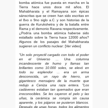
bomba atómica fue puesta en marcha en la
Tierra hace unos doce mil años. El
Mahabharata y el Ramayana son épicas
sánscritas que se creen han sido escritas en
el 8vo o 9no siglo a.C. y son historias de la
guerra de Kurukshetra y de la batalla entre
Rama y el demonio Ravana respectivamente.
¿Podría una bomba atómica haberse sido
estallado sobre la Tierra hace 12000 años?
Algunos de los pasajes del Mahabharata
sugieren un conflicto nuclear: [Ver video]
"Un solo proyectil cargado con todo el poder
en el Universo ... Una columna
incandescente de humo y llamas tan
brillantes como 10.000 soles, se elevó en
todo su esplendor ... era un arma
desconocida, un rayo de hierro, un
gigantesco mensajero de la muerte que
redujo a Ceniza una raza entera. "Los
cadáveres estaban tan quemados que eran
irreconocibles. Se les cayeron el pelo y las
uñas, la cerámica se rompía sin causa
aparente, y los pájaros se pusieron blancos.
Después de unas horas, todos los alimentos