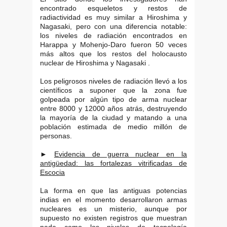
encontrado esqueletos y restos de
radiactividad es muy similar a Hiroshima y
Nagasaki, pero con una diferencia notable:
los niveles de radiación encontrados en
Harappa y Mohenjo-Daro fueron 50 veces
más altos que los restos del holocausto
nuclear de Hiroshima y Nagasaki .
Los peligrosos niveles de radiación llevó a los
científicos a suponer que la zona fue
golpeada por algún tipo de arma nuclear
entre 8000 y 12000 años atrás, destruyendo
la mayoría de la ciudad y matando a una
población estimada de medio millón de
personas.
►
Evidencia de guerra nuclear en la
antigüedad: las fortalezas vitrificadas de
Escocia
La forma en que las antiguas potencias
indias en el momento desarrollaron armas
nucleares es un misterio, aunque por
supuesto no existen registros que muestran
nada como los niveles de tecnología