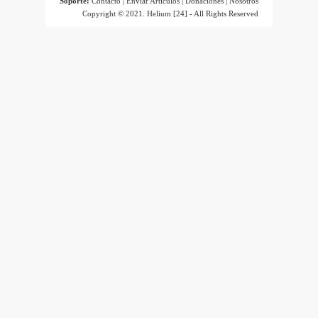
Soporte:
Contacto
|
Envíar Artículos
|
Donaciones
|
Nosotros
Copyright © 2021.
Helium [24]
- All Rights Reserved